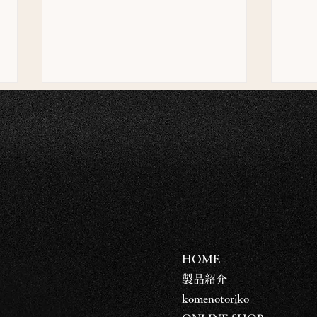
国産米が紡ぐ、感動的な軽
株式
さ。
ビュ
HOME
― ライスチップス シリーズ
​​製品紹介
komenotoriko
誕生―