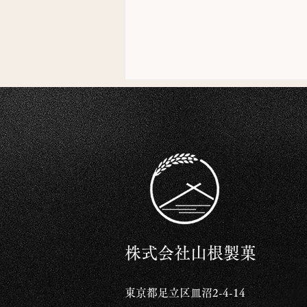
今年最後の工場直売会（当た
り前のことですが。） 12
株式会社山根製菓
月27日（土）、28日（日）
東京都足立区皿沼2-4-14
10:00〜12:00