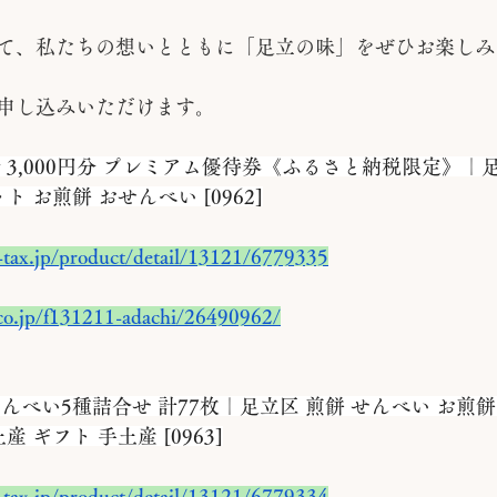
て、私たちの想いとともに「足立の味」をぜひお楽しみ
申し込みいただけます。
 3,000円分 プレミアム優待券《ふるさと納税限定》｜足
ト お煎餅 おせんべい [0962]
-tax.jp/product/detail/13121/6779335
.co.jp/f131211-adachi/26490962/
んべい5種詰合せ 計77枚｜足立区 煎餅 せんべい お煎餅
 ギフト 手土産 [0963]
-tax.jp/product/detail/13121/6779334