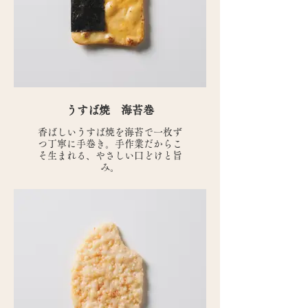
うすば焼 海苔巻
香ばしいうすば焼を海苔で一枚ず
つ丁寧に手巻き。手作業だからこ
そ生まれる、やさしい口どけと旨
み。