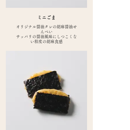
ミニごま
オリジナル醤油タレの胡麻醤油せ
んべい
サッパリの醤油風味にしつこくな
い程度の胡麻食感