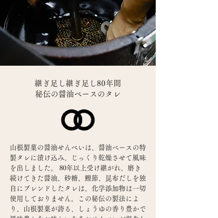
継ぎ足し継ぎ足し80年間
秘伝の醤油ベースのタレ
山根製菓の醤油せんべいは、醤油ベースの特
製タレに漬け込み、じっくり乾燥させて風味
を出しました。 80年以上受け継がれ、磨き
続けてきた醤油、砂糖、鰹節、昆布だしを独
自にブレンドしたタレは、化学添加物は一切
使用しておりません。この秘伝の製法によ
り、山根製菓が誇る、しょうゆの香り豊かで